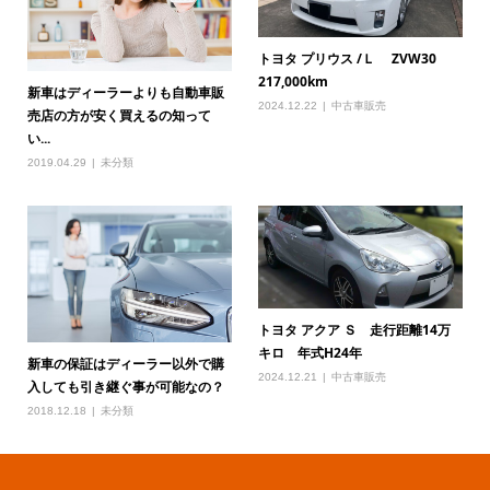
トヨタ プリウス /Ｌ ZVW30
217,000km
新車はディーラーよりも自動車販
2024.12.22
中古車販売
売店の方が安く買えるの知って
い...
2019.04.29
未分類
トヨタ アクア Ｓ 走行距離14万
キロ 年式H24年
新車の保証はディーラー以外で購
2024.12.21
中古車販売
入しても引き継ぐ事が可能なの？
2018.12.18
未分類