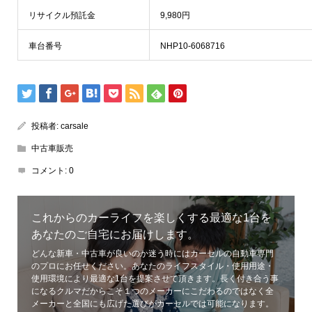
リサイクル預託金
9,980円
車台番号
NHP10-6068716
投稿者:
carsale
中古車販売
コメント:
0
これからのカーライフを楽しくする最適な1台を
あなたのご自宅にお届けします。
どんな新車・中古車が良いのか迷う時にはカーセルの自動車専門
のプロにお任せください。あなたのライフスタイル・使用用途・
使用環境により最適な1台を提案させて頂きます。長く付き合う事
になるクルマだからこそ１つのメーカーにこだわるのではなく全
メーカーと全国にも広げた選びがカーセルでは可能になります。