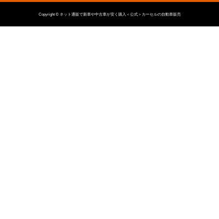
Copyright © ネット通販で新車や中古車が安く購入＜公式＞カーセルの自動車販売