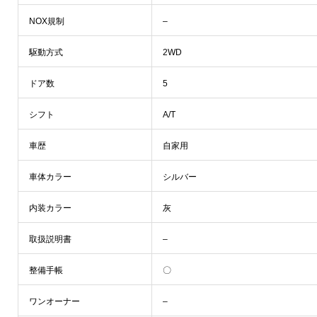
NOX規制
–
駆動方式
2WD
ドア数
5
シフト
A/T
車歴
自家用
車体カラー
シルバー
内装カラー
灰
取扱説明書
–
整備手帳
〇
ワンオーナー
–