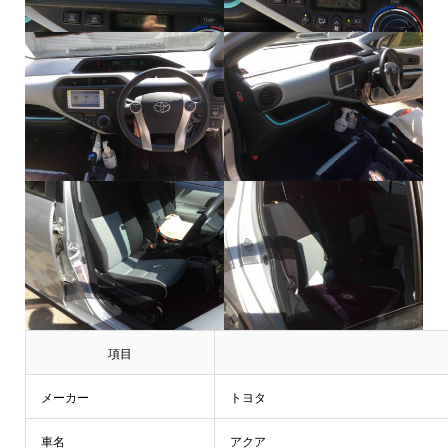
項目
メーカー
トヨタ
車名
アクア