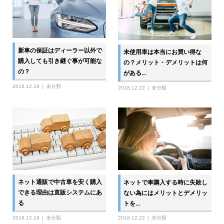
新車の保証はディーラー以外で
未使用車は本当にお買い得な
購入しても引き継ぐ事が可能な
の？メリット・デメリットは何
の？
がある...
2018.12.18
未分類
2018.12.22
未分類
ネット通販で中古車を安く購入
ネットで車購入する時に失敗し
できる理由は直販システムにあ
ない為にはメリットとデメリッ
る
トを...
2018.12.19
未分類
2018.12.22
未分類