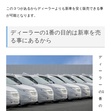
この３つがあるからディーラーよりも新車を安く販売できる事
が可能となります。
ディーラーの1番の目的は新車を売
る事にあるから
デ
ィ
ー
ラ
ー
の1
番
の