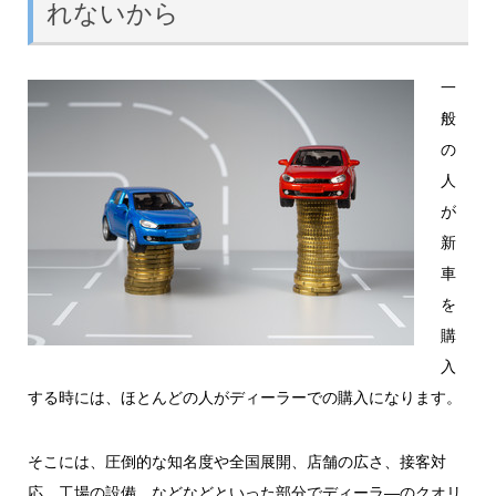
れないから
一
般
の
人
が
新
車
を
購
入
する時には、ほとんどの人がディーラーでの購入になります。
そこには、圧倒的な知名度や全国展開、店舗の広さ、接客対
応、工場の設備、などなどといった部分でディーラ―のクオリ