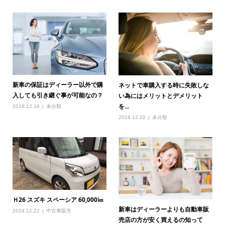
新車の保証はディーラー以外で購
ネットで車購入する時に失敗しな
入しても引き継ぐ事が可能なの？
い為にはメリットとデメリット
を...
2018.12.18
未分類
2018.12.22
未分類
Ｈ26 スズキ スペーシア 60,000㎞
新車はディーラーよりも自動車販
2024.12.22
中古車販売
売店の方が安く買えるの知って