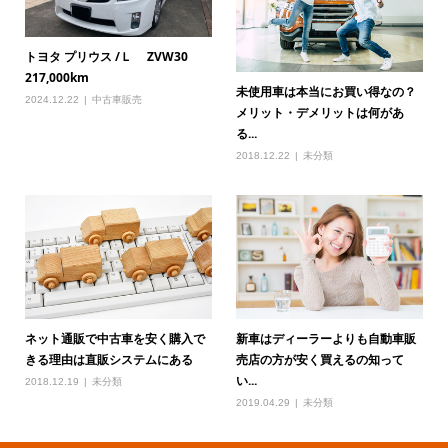
トヨタ プリウス /Ｌ ZVW30
217,000km
未使用車は本当にお買い得なの？
2024.12.22
中古車販売
メリット・デメリットは何があ
る...
2018.12.22
未分類
ネット通販で中古車を安く購入で
新車はディーラーよりも自動車販
きる理由は直販システムにある
売店の方が安く買えるの知って
い...
2018.12.19
未分類
2019.04.29
未分類