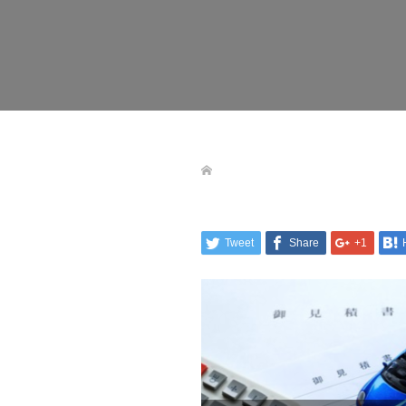
Tweet
Share
+1