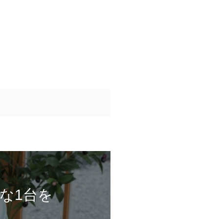
な1台を
。