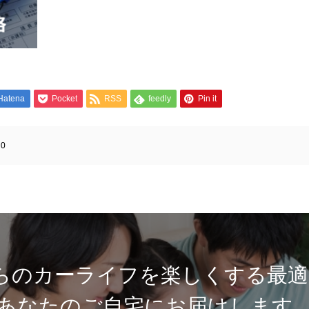
Hatena
Pocket
RSS
feedly
Pin it
:
0
らのカーライフを楽しくする最適
あなたのご自宅にお届けします