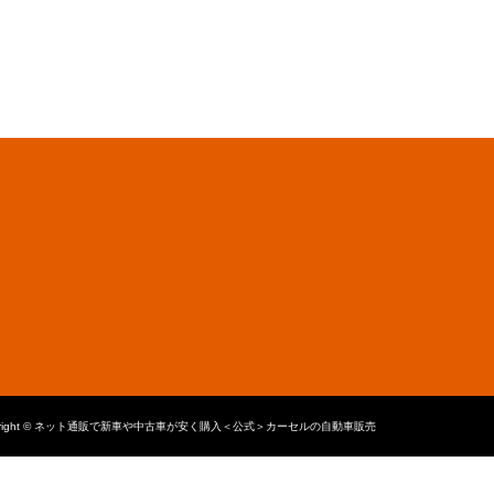
yright © ネット通販で新車や中古車が安く購入＜公式＞カーセルの自動車販売