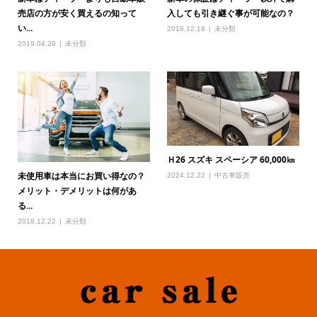
売店の方が安く買えるの知って
入しても引き継ぐ事が可能なの？
い...
2018.12.18
未分類
2019.04.29
未分類
Ｈ26 スズキ スペーシア 60,000㎞
未使用車は本当にお買い得なの？
2024.12.22
中古車販売
メリット・デメリットは何があ
る...
2018.12.22
未分類