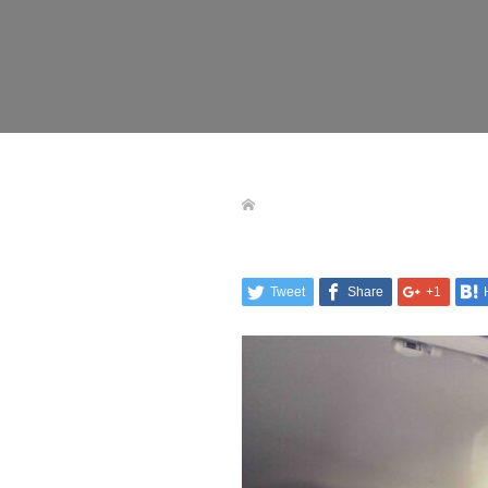
Tweet
Share
+1