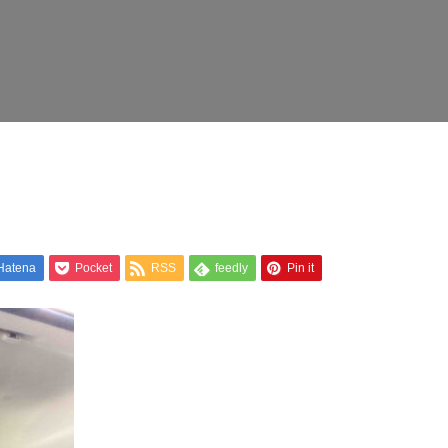
Hatena
Pocket
RSS
feedly
Pin it