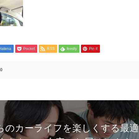
Hatena
Pocket
RSS
feedly
Pin it
:
0
らのカーライフを楽しくする最適