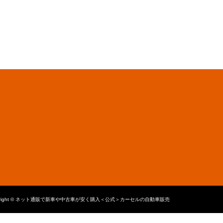
yright © ネット通販で新車や中古車が安く購入＜公式＞カーセルの自動車販売