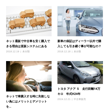
ネット通販で中古車を安く購入で
新車の保証はディーラー以外で購
きる理由は直販システムにある
入しても引き継ぐ事が可能なの？
2018.12.19
未分類
2018.12.18
未分類
トヨタ アクア Ｓ 走行距離14万
キロ 年式H24年
ネットで車購入する時に失敗しな
2024.12.21
中古車販売
い為にはメリットとデメリット
を...