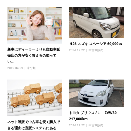
Ｈ26 スズキ スペーシア 60,000㎞
新車はディーラーよりも自動車販
2024.12.22
中古車販売
売店の方が安く買えるの知って
い...
2019.04.29
未分類
トヨタ プリウス /Ｌ ZVW30
217,000km
ネット通販で中古車を安く購入で
2024.12.22
中古車販売
きる理由は直販システムにある