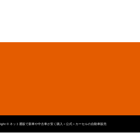
yright © ネット通販で新車や中古車が安く購入＜公式＞カーセルの自動車販売