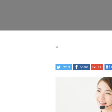
Tweet
Share
+1