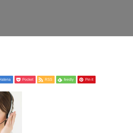
Hatena
Pocket
RSS
feedly
Pin it