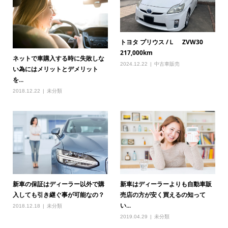
トヨタ プリウス /Ｌ ZVW30
217,000km
ネットで車購入する時に失敗しな
2024.12.22
中古車販売
い為にはメリットとデメリット
を...
2018.12.22
未分類
新車の保証はディーラー以外で購
新車はディーラーよりも自動車販
入しても引き継ぐ事が可能なの？
売店の方が安く買えるの知って
い...
2018.12.18
未分類
2019.04.29
未分類