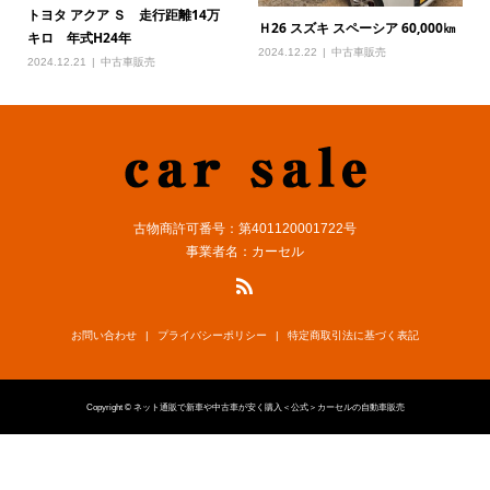
トヨタ アクア Ｓ 走行距離14万
Ｈ26 スズキ スペーシア 60,000㎞
キロ 年式H24年
2024.12.22
中古車販売
2024.12.21
中古車販売
古物商許可番号：第401120001722号
事業者名：カーセル
お問い合わせ
プライバシーポリシー
特定商取引法に基づく表記
Copyright © ネット通販で新車や中古車が安く購入＜公式＞カーセルの自動車販売
電話
シェア
お問い合わせ