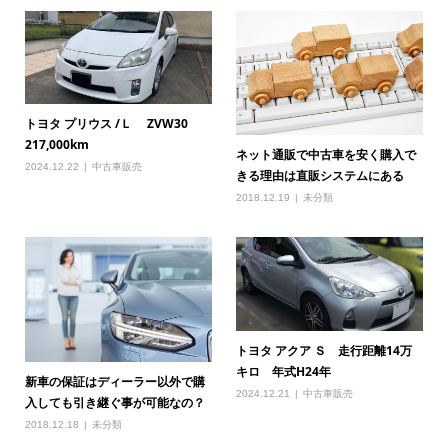
トヨタ プリウス /Ｌ ZVW30
217,000km
ネット通販で中古車を安く購入で
2024.12.22
中古車販売
きる理由は直販システムにある
2018.12.19
未分類
トヨタ アクア Ｓ 走行距離14万
キロ 年式H24年
新車の保証はディーラー以外で購
2024.12.21
中古車販売
入しても引き継ぐ事が可能なの？
2018.12.18
未分類