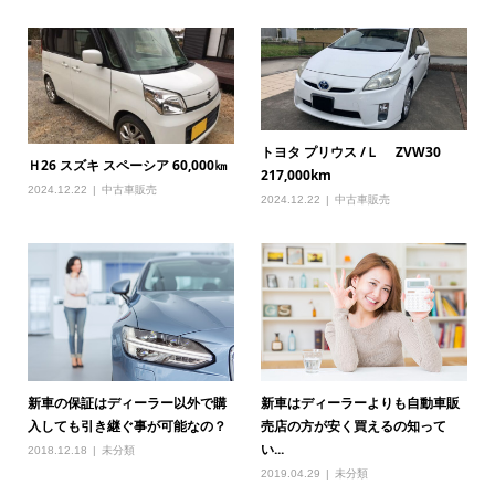
トヨタ プリウス /Ｌ ZVW30
Ｈ26 スズキ スペーシア 60,000㎞
217,000km
2024.12.22
中古車販売
2024.12.22
中古車販売
新車の保証はディーラー以外で購
新車はディーラーよりも自動車販
入しても引き継ぐ事が可能なの？
売店の方が安く買えるの知って
い...
2018.12.18
未分類
2019.04.29
未分類